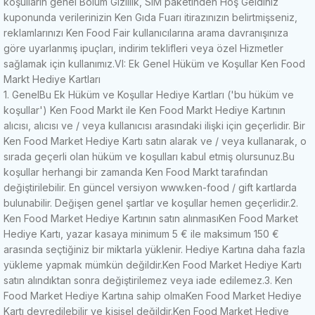
koşulların genel Bölüm Gizlilik, SIM paketinden Hoş Geldiniz
kuponunda verilerinizin Ken Gıda Fuarı itirazınızın belirtmişseniz,
reklamlarınızı
Ken Food Fair kullanıcılarına arama davranışınıza
göre uyarlanmış ipuçları, indirim teklifleri veya özel Hizmetler
sağlamak için kullanımız.
VI: Ek Genel Hüküm ve Koşullar Ken Food
Markt Hediye Kartları
1. Genel
Bu Ek Hüküm ve Koşullar Hediye Kartları ('bu hüküm ve
koşullar') Ken Food Markt ile Ken Food Markt Hediye Kartının
alıcısı, alıcısı ve / veya kullanıcısı arasındaki ilişki için geçerlidir.
Bir
Ken Food Market Hediye Kartı satın alarak ve / veya kullanarak, o
sırada geçerli olan hüküm ve koşulları kabul etmiş olursunuz.
Bu
koşullar herhangi bir zamanda Ken Food Markt tarafından
değiştirilebilir.
En güncel versiyon www.ken-food / gift kartlarda
bulunabilir.
Değişen genel şartlar ve koşullar hemen geçerlidir.
2.
Ken Food Market Hediye Kartının satın alınması
Ken Food Market
Hediye Kartı, yazar kasaya minimum 5 € ile maksimum 150 €
arasında seçtiğiniz bir miktarla yüklenir.
Hediye Kartına daha fazla
yükleme yapmak mümkün değildir.
Ken Food Market Hediye Kartı
satın alındıktan sonra değiştirilemez veya iade edilemez.
3. Ken
Food Market Hediye Kartına sahip olma
Ken Food Market Hediye
Kartı devredilebilir ve kişisel değildir.
Ken Food Market Hediye