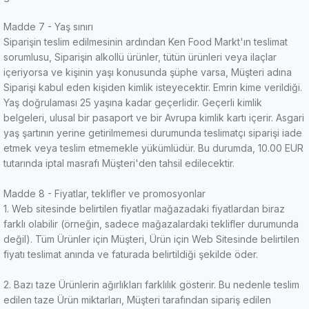
Madde 7 - Yaş sınırı
Siparişin teslim edilmesinin ardından Ken Food Markt'ın teslimat
sorumlusu, Siparişin alkollü ürünler, tütün ürünleri veya ilaçlar
içeriyorsa ve kişinin yaşı konusunda şüphe varsa, Müşteri adına
Siparişi kabul eden kişiden kimlik isteyecektir. Emrin kime verildiği.
Yaş doğrulaması 25 yaşına kadar geçerlidir.
Geçerli kimlik
belgeleri, ulusal bir pasaport ve bir Avrupa kimlik kartı içerir.
Asgari
yaş şartının yerine getirilmemesi durumunda teslimatçı siparişi iade
etmek veya teslim etmemekle yükümlüdür.
Bu durumda, 10.00 EUR
tutarında iptal masrafı Müşteri'den tahsil edilecektir.
Madde 8 - Fiyatlar, teklifler ve promosyonlar
1. Web sitesinde belirtilen fiyatlar mağazadaki fiyatlardan biraz
farklı olabilir (örneğin, sadece mağazalardaki teklifler durumunda
değil).
Tüm Ürünler için Müşteri, Ürün için Web Sitesinde belirtilen
fiyatı teslimat anında ve faturada belirtildiği şekilde öder.
2. Bazı taze Ürünlerin ağırlıkları farklılık gösterir.
Bu nedenle teslim
edilen taze Ürün miktarları, Müşteri tarafından sipariş edilen