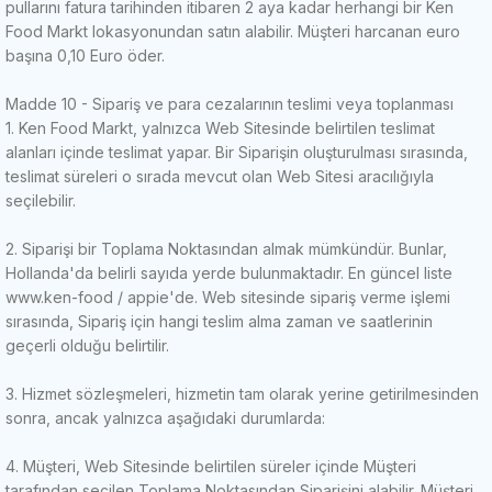
pullarını fatura tarihinden itibaren 2 aya kadar herhangi bir Ken
Food Markt lokasyonundan satın alabilir.
Müşteri harcanan euro
başına 0,10 Euro öder.
Madde 10 - Sipariş ve para cezalarının teslimi veya toplanması
1. Ken Food Markt, yalnızca Web Sitesinde belirtilen teslimat
alanları içinde teslimat yapar.
Bir Siparişin oluşturulması sırasında,
teslimat süreleri o sırada mevcut olan Web Sitesi aracılığıyla
seçilebilir.
2. Siparişi bir Toplama Noktasından almak mümkündür.
Bunlar,
Hollanda'da belirli sayıda yerde bulunmaktadır.
En güncel liste
www.ken-food / appie'de.
Web sitesinde sipariş verme işlemi
sırasında, Sipariş için hangi teslim alma zaman ve saatlerinin
geçerli olduğu belirtilir.
3. Hizmet sözleşmeleri, hizmetin tam olarak yerine getirilmesinden
sonra, ancak yalnızca aşağıdaki durumlarda:
4. Müşteri, Web Sitesinde belirtilen süreler içinde Müşteri
tarafından seçilen Toplama Noktasından Siparişini alabilir.
Müşteri,