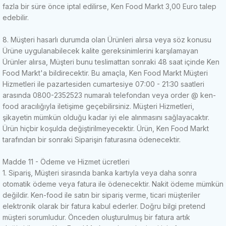
fazla bir süre önce iptal edilirse, Ken Food Markt 3,00 Euro talep
edebilir.
8. Müşteri hasarlı durumda olan Ürünleri alırsa veya söz konusu
Ürüne uygulanabilecek kalite gereksinimlerini karşılamayan
Ürünler alırsa, Müşteri bunu teslimattan sonraki 48 saat içinde Ken
Food Markt'a bildirecektir.
Bu amaçla, Ken Food Markt Müşteri
Hizmetleri ile pazartesiden cumartesiye 07:00 - 21:30 saatleri
arasında 0800-2352523 numaralı telefondan veya order @ ken-
food aracılığıyla iletişime geçebilirsiniz.
Müşteri Hizmetleri,
şikayetin mümkün olduğu kadar iyi ele alınmasını sağlayacaktır.
Ürün hiçbir koşulda değiştirilmeyecektir.
Ürün, Ken Food Markt
tarafından bir sonraki Siparişin faturasına ödenecektir.
Madde 11 - Ödeme ve Hizmet ücretleri
1. Sipariş, Müşteri sirasında banka kartıyla veya daha sonra
otomatik ödeme veya fatura ile ödenecektir.
Nakit ödeme mümkün
değildir.
Ken-food ile satın bir sipariş verme, ticari müşteriler
elektronik olarak bir fatura kabul ederler.
Doğru bilgi pretend
müşteri sorumludur.
Önceden oluşturulmuş bir fatura artık