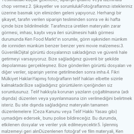
chop vermez.
2. Şikayetler ve sorumluluk
Fotoğraflarınızı istekleriniz
üzerine basmak için elimizden geleni yapıyoruz.
Herhangi bir
şikayet, tarafın verilen siparişin tesliminden sonra ve iki hafta
içinde bize bildirilmelidir.
Tarafınızca üretilen materyalin zarar
görmesi, imhası, kaybı veya ileri sürülmesini haklı görmesi
durumunda Ken Food Markt'ın sorumlııı, görın ıışıkıniden müırıkım
de icırıniden müırıküm
benzer benzer yeni movie malzemesi.
3.
Güvenlik
Dijital görüntü dosyalarınızı sakladığınızı ve güvenli hale
getirmeyi varsayıyoruz.
Bize sağladığınız güvenli bir şekilde
depolanması gerçekleşmez.
Bize gönderilen görüntü dosyaları ve
diğer veriler, siparişin yerine getirilmeden sonra imha.
4. Fikri
Mülkiyet Hakları
Yapmış fotoğrafların telif hakları elbette sizinle
kalmaktadır.
Bize sağladığınız görüntülerin içeriğinden siz
sorumlusunuz.
Telif hakkıyla korunan yazıların çoğaltılmasına (adı
dışında) düzenlen veya yayınlanmasına izin verilmediğini belirtmek
isteriz.
Bu site dışında sağladığınız materyalin tamamen
düzenlemelere (Ceza Kanunu veya Telif Hakkı Yasası gibi)
uymadığını edersek, bunu polise bildireceğiz.
Bu durumda,
etkilenen dosyalar ve veriler yok edilmeyecektir.
5. İşlenmiş
malzemeyi geri alın
Düzenlenen fotoğraf ve film materyali, Ken