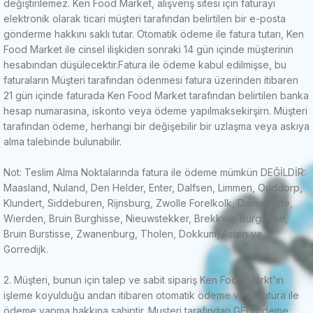
değiştirilemez.
Ken Food Market, alışveriş sitesi için faturayı
elektronik olarak ticari müşteri tarafından belirtilen bir e-posta
gönderme hakkını saklı tutar.
Otomatik ödeme ile fatura tutarı, Ken
Food Market ile cinsel ilişkiden sonraki 14 gün içinde müşterinin
hesabından düşülecektir.
Fatura ile ödeme kabul edilmişse, bu
faturaların Müşteri tarafından ödenmesi fatura üzerinden itibaren
21 gün içinde faturada Ken Food Market tarafından belirtilen banka
hesap numarasına, iskonto veya ödeme yapılmaksekirşirn.
Müşteri
tarafından ödeme, herhangi bir değişebilir bir uzlaşma veya askıya
alma talebinde bulunabilir.
Not: Teslim Alma Noktalarında fatura ile ödeme mümkün DEĞİLDİR:
Maasland, Nuland, Den Helder, Enter, Dalfsen, Limmen, Ouddorp,
Klundert, Siddeburen, Rijnsburg, Zwolle Forelkolk, Damwoude,
Wierden, Bruin Burghisse, Nieuwstekker, Brekkwin Burghisse,
Bruin Burstisse, Zwanenburg, Tholen, Dokkum, Asten ve
Gorredijk.
2. Müşteri, bunun için talep ve sabit sipariş Ken Food Markt'ın
işleme koyulduğu andan itibaren otomatik ödeme veya fatura ile
ödeme yapma hakkına sahiptir.
Musteri tarafından GEC ödeme