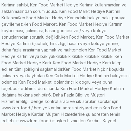
Kartının sahibi, Ken Food Market Hediye Kartının kullanımından ve
saklanmasından sorumludur.
5. Ken Food Markt Hediye Kartının
Kullanımı
Ken Food Market Hediye Kartındaki bakiye nakit paraya
çevrilemez.
Ken Food Market, Ken Food Market Hediye Kartının
kaybolması, çalınması, hasar görmesi ve / veya kötüye
sonuçlarından sorumlu değildir.
Ken Food Market, Ken Food Market
Hediye Kartının (şüpheli) hırsızlığı, hasarı veya kötüye yerine,
daha fazla araştırma yapmak ve muhtemelen Ken Food Market
Hediye Kartını veya bakiyakkıkıkıkıkıkıkıkıkıkıkıkıkıkıkıkıkıkı
Ken
Food Market Hediye Kartı.
Ken Food Market Hediye Kartı talep
edilen tüm işbirliğini sağlamalıdır.
Ken Food Market hiçbir koşulda
çalınan veya kaybolan Ken Gıda Marketi Hediye Kartının bakiyesini
ödemez.
Ken Food Market, dolandırıcılık doğru veya buna
teşebbüs edilmesi durumunda Ken Food Market Hediye Kartının
dağıtma hakkına sahiptir.
6. Daha Fazla Bilgi ve Müşteri
Hizmetleri
Bilgi, denge kontrol aracı ve sık sorulan sorular için
www.ken-food / hediye kartları adresini ziyaret edin.
Ken Food
Market Hediye Kartları Müşteri Hizmetlerine şu adresten temin
edilebilir: www.ken-food / müşteri hizmetleri.
Yazdır - Kaydet