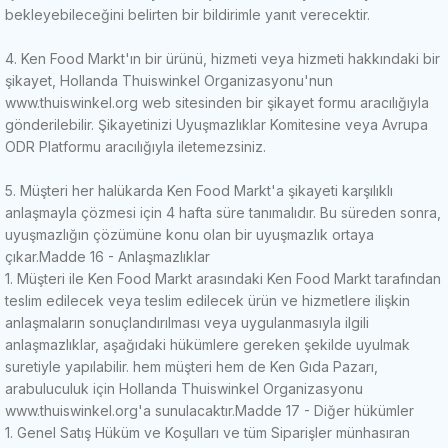
bekleyebileceğini belirten bir bildirimle yanıt verecektir.
4. Ken Food Markt'ın bir ürünü, hizmeti veya hizmeti hakkındaki bir
şikayet, Hollanda Thuiswinkel Organizasyonu'nun
www.thuiswinkel.org web sitesinden bir şikayet formu aracılığıyla
gönderilebilir.
Şikayetinizi Uyuşmazlıklar Komitesine veya Avrupa
ODR Platformu aracılığıyla iletemezsiniz.
5. Müşteri her halükarda Ken Food Markt'a şikayeti karşılıklı
anlaşmayla çözmesi için 4 hafta süre tanımalıdır.
Bu süreden sonra,
uyuşmazlığın çözümüne konu olan bir uyuşmazlık ortaya
çıkar.
Madde 16 - Anlaşmazlıklar
1. Müşteri ile Ken Food Markt arasındaki Ken Food Markt tarafından
teslim edilecek veya teslim edilecek ürün ve hizmetlere ilişkin
anlaşmaların sonuçlandırılması veya uygulanmasıyla ilgili
anlaşmazlıklar, aşağıdaki hükümlere gereken şekilde uyulmak
suretiyle yapılabilir. hem müşteri hem de Ken Gıda Pazarı,
arabuluculuk için Hollanda Thuiswinkel Organizasyonu
www.thuiswinkel.org'a sunulacaktır.
Madde 17 - Diğer hükümler
1. Genel Satış Hüküm ve Koşulları ve tüm Siparişler münhasıran