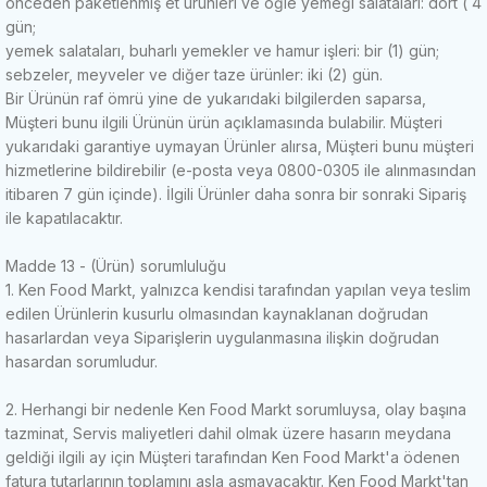
önceden paketlenmiş et ürünleri ve öğle yemeği salataları: dört ( 4
gün;
yemek salataları, buharlı yemekler ve hamur işleri: bir (1) gün;
sebzeler, meyveler ve diğer taze ürünler: iki (2) gün.
Bir Ürünün raf ömrü yine de yukarıdaki bilgilerden saparsa,
Müşteri bunu ilgili Ürünün ürün açıklamasında bulabilir.
Müşteri
yukarıdaki garantiye uymayan Ürünler alırsa, Müşteri bunu müşteri
hizmetlerine bildirebilir (e-posta veya 0800-0305 ile alınmasından
itibaren 7 gün içinde).
İlgili Ürünler daha sonra bir sonraki Sipariş
ile kapatılacaktır.
Madde 13 - (Ürün) sorumluluğu
1. Ken Food Markt, yalnızca kendisi tarafından yapılan veya teslim
edilen Ürünlerin kusurlu olmasından kaynaklanan doğrudan
hasarlardan veya Siparişlerin uygulanmasına ilişkin doğrudan
hasardan sorumludur.
2. Herhangi bir nedenle Ken Food Markt sorumluysa, olay başına
tazminat, Servis maliyetleri dahil olmak üzere hasarın meydana
geldiği ilgili ay için Müşteri tarafından Ken Food Markt'a ödenen
fatura tutarlarının toplamını asla aşmayacaktır. Ken Food Markt'tan