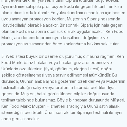
maliyetlerindeki en yüksek indirim toplam tutardan düşülecektir.
Aynı indirime sahip iki promosyon kodu ile geçerlilik tarihi en kısa
olan indirim kodu kullanılır.
En yüksek indirim olmadıkları için hemen
uygulanmayan promosyon kodları, Müşterinin Sipariş hesabında
'kaydedilmiş' olarak kalacaktır.
Bir sonraki Sipariş için hala geçerli
olan bir kod daha sonra otomatik olarak uygulanacaktır.
Ken Food
Markt, ara dönemde promosyon koşullarını değiştirme ve
promosyonları zamanından önce sonlandırma hakkını saklı tutar.
5. Web sitesi büyük bir özenle oluşturulmuş olmasına rağmen, Ken
Food Markt bariz hataları veya hataları göz ardı edemez ve
Ürünlerin özelliklerinin (fiyat, görünüm, alerjen listesi) doğru
şekilde gösterilmemesi veya tasvir edilmemesi mümkündür.
Bu
durumda, Ürünün ambalajında ​​gösterilen özellikler veya Müşterinin
teslimatta aldığı irsaliye veya proforma faturada belirtilen fiyat
geçerlidir.
Müşteri, hatalı görüntülenen bilgiler doğrultusunda
teslimat talebinde bulunamaz.
Böyle bir sapma durumunda Müşteri,
Ken Food Markt Müşteri Hizmetleri aracılığıyla Ürünü satın almak
istemediğini belirtebilir.
Ürün, sonraki bir Siparişin teslimatı ile aynı
anda geri alınacaktır.