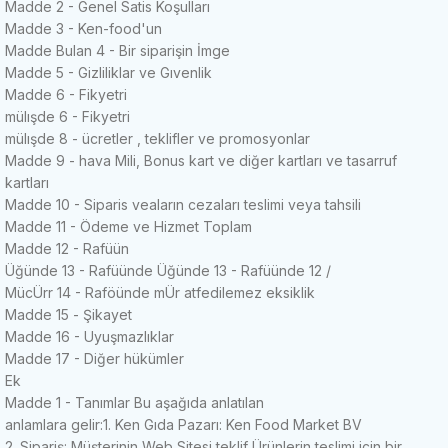
Madde 2 - Genel Satis Koşulları
Madde 3 - Ken-food'un
Madde
Bulan
4 - Bir siparişin İmge
Madde 5 - Gizliliklar ve Gıvenlik
Madde 6 - Fikyetri
mülışde 6 - Fikyetri
mülışde 8 - ücretler , teklifler ve promosyonlar
Madde 9 - hava Mili, Bonus kart ve diğer kartları ve tasarruf
kartları
Madde 10 - Siparis veaların cezaları teslimi veya tahsili
Madde 11 - Ödeme ve Hizmet Toplam
Madde 12 - Rafüün
Üğünde 13 -
Rafüünde
Üğünde
13 -
Rafüünde 12 /
MücÜrr 14 - Raföünde mÜr atfedilemez eksiklik
Madde 15 - Şikayet
Madde 16 - Uyuşmazlıklar
Madde 17 - Diğer hükümler
Ek
Madde 1 - Tanımlar
Bu
aşağıda anlatılan
anlamlara gelir:
1. Ken Gıda Pazarı: Ken Food Market BV
2. Sipariş: Müşterinin Web Sitesi teklif Ürünlerin teslimi için bir