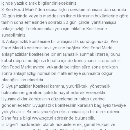
içinde yazılı olarak bilgilendirileceksiniz.
3. Ken Food Markt'den esasa ilişkin cevabın alınmasından sonraki
30 gün içinde veya b maddesinin ikinci fıkrasının hükümlerine göre
tarihin sona ermesinden sonraki 30 gün içinde.
yanıtlanmışsa,
anlaşmazlığı Telekomünikasyon için İhtilaflar Komitesine
sunabilirsiniz.
4. Anlaşmazlık komitesine bir anlaşmazlık sunduğunuzda, Ken
Food Markt komitenin tavsiyesine bağlıdır. Ken Food Markt
,
anlaşmazlıklar komitesine bir anlaşmazlık sunmak isterse, bunu
kabul edip etmediğinizi 5 hafta içinde konuşmanız istenecektir.
Ken Food Markt
ayrıca, yukarıda belirtilen süre sona erdikten
sonra anlaşmazlığı normal bir mahkemeye sunmakta özgür
olacağını ilan etmelidir.
5. Uyuşmazlıklar Komitesi kararını, yürürlükteki yönetmelik
hükümlerine gereken şekilde riayet ederek verecektir.
Uyuşmazlıklar komitesinin düzenlemeleri talep üzerine
gönderilecektir.
Uyuşmazlık komitesinin kararları bağlayıcı tavsiye
yoluyla alınır.
Bir anlaşmazlığın ele alınması için bir ücret ödenir.
Daha fazla bilgi www.sgc.nl adresinde bulunabilir.
5. Diğer
1. maddedeki olarak hükümlere ek, genel Hukum ve