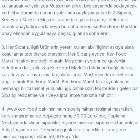
kullanacak ve yalnızca Müşterinin şirket bilgisayarında saklayacak
ve hiçbir durumda üçüncü şahıslarla paylaşmayacaktır.
2. Sipariş,
Ken Food Markt'ın Müşteri tarafından girilen siparişi elektronik
olarak onayladığı anda veya bu daha erken ise Ken Food Markt'ın
onay olmadan uygulamaya başladığı anda sona erer.
3. Her Sipariş, ilgili Ürünlerin yeterli kullanılabilirliğinin askıya alma
koşullarına tabi olarak onaylanır.
Her Sipariş ayrıca, Ken Food
Markt'ın takdirine bağlı olarak, Müşterinin yeterince güvenilir
olduğuna dair, yalnızca Ken Food Markt'ın takdirine bağlı olarak,
kararlı veya askıya alma koşulunu içerir.
Müşterinin kredibilitesine
bağlı olarak Ken Food Markt, Ken Food Markt'tan kaynaklanan
herhangi bir tazminat yükümlülüğü olmaksızın Müşteriden gelen bir
Siparişi reddetme ve / veya iptal etme hakkına sahiptir.
4. www.ken-food'daki minimum sipariş miktarı teslimat masrafları,
servis masrafları ve depozito hariç 70,00 Euro'dur, Toplama
Noktalarında alınan siparişler dışında minimum sipariş miktarı yoktur.
Salı, Çarşamba ve Perşembe günleri teslim edilen siparişlerin
minimum sipariş miktarı 50,00 Euro'dur.