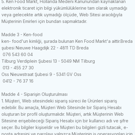
5. Ken Food Markt, Hollanda Medeni Kanunundan kaynaklanan
elektronik ticaret için bilgi yükümlülüklerine tam olarak uymadığı
veya gelecekte artık uymadığı ölçüde, Web Sitesi aracılığıyla
Müşterinin Emirleri için bundan sapmaktadır.
Madde 3 - Ken-food
ken-
food'un kimliği, şurada
bulunan Ken Food Markt'a aittir.
Breda
şubesi Nieuwe Haagdijk 22 - 4811 TD Breda
076 543 60 04
Tilburg Verdiplein Şubesi 13 - 5049 NM Tilburg
013 - 455 27 30
Oss Nieuwstraat Şubesi 9 - 5341 GV Oss
0412 - 76 37 16
Madde 4 - Siparişin Oluşturulması
1. Müşteri, Web sitesindeki sipariş süreci ile Ürünleri sipariş
edebilir.
Bu amaçla, Müşteri Web Sitesinde bir Sipariş Hesabı
oluşturan bir profil oluşturmalıdır.
Müşteri, artık Müşterinin Web
Sitesine erişebileceği Sipariş Hesabı için bir kullanıcı adı ve şifre
seçer.
Bu bilgiler kişiseldir ve Müşteri bu bilgileri gizli tutacak, e-
posta adresini ve parolayı yalnızca Müşterinin iş operasyonları için