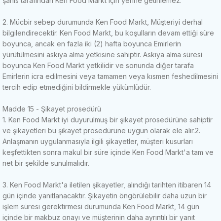
şahıs tarafından Ken Food Markt için yerine getirilemez.
2. Mücbir sebep durumunda Ken Food Markt, Müşteriyi derhal
bilgilendirecektir.
Ken Food Markt, bu koşulların devam ettiği süre
boyunca, ancak en fazla iki (2) hafta boyunca Emirlerin
yürütülmesini askıya alma yetkisine sahiptir.
Askıya alma süresi
boyunca Ken Food Markt yetkilidir ve sonunda diğer tarafa
Emirlerin icra edilmesini veya tamamen veya kısmen feshedilmesini
tercih edip etmediğini bildirmekle yükümlüdür.
Madde 15 - Şikayet prosedürü
1. Ken Food Markt iyi duyurulmuş bir şikayet prosedürüne sahiptir
ve şikayetleri bu şikayet prosedürüne uygun olarak ele alır.
2.
Anlaşmanın uygulanmasıyla ilgili şikayetler, müşteri kusurları
keşfettikten sonra makul bir süre içinde Ken Food Markt'a tam ve
net bir şekilde sunulmalıdır.
3. Ken Food Markt'a iletilen şikayetler, alındığı tarihten itibaren 14
gün içinde yanıtlanacaktır.
Şikayetin öngörülebilir daha uzun bir
işlem süresi gerektirmesi durumunda Ken Food Markt, 14 gün
içinde bir makbuz onayı ve müşterinin daha ayrıntılı bir yanıt