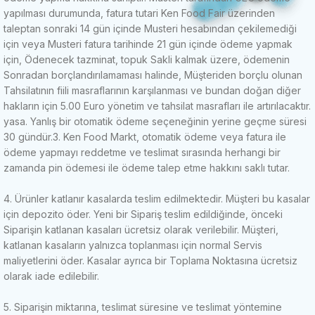
yapılması durumunda, fatura tutari Ken Food Fair üzerinden
taleptan sonraki 14 gün içinde Musteri hesabından çekilemediği
için veya Musteri fatura tarihinde 21 gün içinde ödeme yapmak
için, Ödenecek tazminat, topuk Sakli kalmak üzere, ödemenin
Sonradan borçlandırılamaması halinde, Müşteriden borçlu olunan
Tahsilatının fiili masraflarının karşılanması ve bundan doğan diğer
hakların için 5.00 Euro yönetim ve tahsilat masrafları ile artırılacaktır.
yasa.
Yanlış bir otomatik ödeme seçeneğinin yerine geçme süresi
30 gündür.
3. Ken Food Markt, otomatik ödeme veya fatura ile
ödeme yapmayı reddetme ve teslimat sırasında herhangi bir
zamanda pin ödemesi ile ödeme talep etme hakkını saklı tutar.
4. Ürünler katlanır kasalarda teslim edilmektedir.
Müşteri bu kasalar
için depozito öder.
Yeni bir Sipariş teslim edildiğinde, önceki
Siparişin katlanan kasaları ücretsiz olarak verilebilir.
Müşteri,
katlanan kasaların yalnızca toplanması için normal Servis
maliyetlerini öder.
Kasalar ayrıca bir Toplama Noktasına ücretsiz
olarak iade edilebilir.
5. Siparişin miktarına, teslimat süresine ve teslimat yöntemine