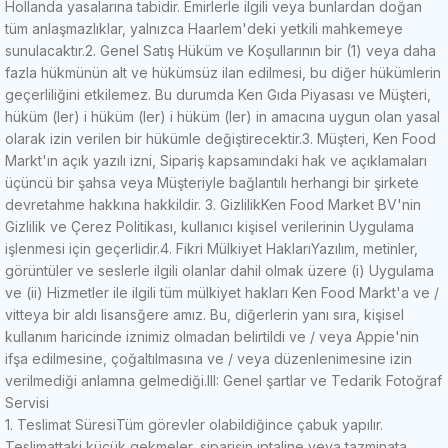
Hollanda yasalarına tabidir.
Emirlerle ilgili veya bunlardan doğan
tüm anlaşmazlıklar, yalnızca Haarlem'deki yetkili mahkemeye
sunulacaktır.
2. Genel Satış Hüküm ve Koşullarının bir (1) veya daha
fazla hükmünün alt ve hükümsüz ilan edilmesi, bu diğer hükümlerin
geçerliliğini etkilemez.
Bu durumda Ken Gıda Piyasası ve Müşteri,
hüküm (ler) i hüküm (ler) i hüküm (ler) in amacına uygun olan yasal
olarak izin verilen bir hükümle değiştirecektir.
3. Müşteri, Ken Food
Markt'ın açık yazılı izni, Sipariş kapsamındaki hak ve açıklamaları
üçüncü bir şahsa veya Müşteriyle bağlantılı herhangi bir şirkete
devretahme hakkına hakkildir.
3. Gizlilik
Ken Food Market BV'nin
Gizlilik ve Çerez Politikası, kullanıcı kişisel verilerinin Uygulama
işlenmesi için geçerlidir.
4. Fikri Mülkiyet Hakları
Yazılım, metinler,
görüntüler ve seslerle ilgili olanlar dahil olmak üzere (i) Uygulama
ve (ii) Hizmetler ile ilgili tüm mülkiyet hakları Ken Food Markt'a ve /
vitteya bir aldı lisansğere amız.
Bu, diğerlerin yanı sıra, kişisel
kullanım haricinde iznimiz olmadan belirtildi ve / veya Appie'nin
ifşa edilmesine, çoğaltılmasına ve / veya düzenlenimesine izin
verilmediği anlamna gelmediği.
III: Genel şartlar ve Tedarik Fotoğraf
Servisi
1. Teslimat Süresi
Tüm görevler olabildiğince çabuk yapılır.
Teslimattaki küçük gekmeler, siparişin iptaline veya tazminata