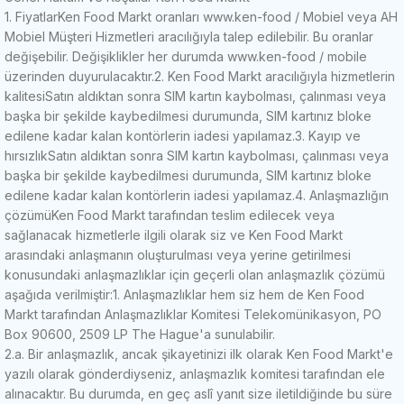
1. Fiyatlar
Ken Food Markt oranları www.ken-food / Mobiel veya AH
Mobiel Müşteri Hizmetleri aracılığıyla talep edilebilir.
Bu oranlar
değişebilir.
Değişiklikler her durumda www.ken-food / mobile
üzerinden duyurulacaktır.
2. Ken Food Markt aracılığıyla hizmetlerin
kalitesi
Satın aldıktan sonra SIM kartın kaybolması, çalınması veya
başka bir şekilde kaybedilmesi durumunda, SIM kartınız bloke
edilene kadar kalan kontörlerin iadesi yapılamaz.
3. Kayıp ve
hırsızlık
Satın aldıktan sonra SIM kartın kaybolması, çalınması veya
başka bir şekilde kaybedilmesi durumunda, SIM kartınız bloke
edilene kadar kalan kontörlerin iadesi yapılamaz.
4. Anlaşmazlığın
çözümü
Ken Food Markt tarafından teslim edilecek veya
sağlanacak hizmetlerle ilgili olarak siz ve Ken Food Markt
arasındaki anlaşmanın oluşturulması veya yerine getirilmesi
konusundaki anlaşmazlıklar için geçerli olan anlaşmazlık çözümü
aşağıda verilmiştir:
1. Anlaşmazlıklar hem siz hem de Ken Food
Markt tarafından Anlaşmazlıklar Komitesi Telekomünikasyon, PO
Box 90600, 2509 LP The Hague'a sunulabilir.
2.a.
Bir anlaşmazlık, ancak şikayetinizi ilk olarak Ken Food Markt'e
yazılı olarak gönderdiyseniz, anlaşmazlık komitesi tarafından ele
alınacaktır.
Bu durumda, en geç aslî yanıt size iletildiğinde bu süre