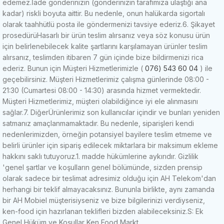
edemez.
İade gönderinizin (gönderinizin tarafımıza ulaştığı ana
kadar) riskli boyuta aittir.
Bu nedenle, onun halükarda sigortalı
olarak taahhütlü posta ile göndermenizi tavsiye ederiz.
6. Şikayet
prosedürü
Hasarlı bir ürün teslim alırsanız veya söz konusu ürün
için belirlenebilecek kalite şartlarını karşılamayan ürünler teslim
alırsanız, teslimden itibaren 7 gün içinde bize bildirmenizi rica
ederiz.
Bunun için Müşteri Hizmetlerimizle (
076) 543 60 04
) ile
geçebilirsiniz.
Müşteri Hizmetlerimiz çalışma günlerinde 08:00 -
21:30 (Cumartesi 08:00 - 14:30) arasında hizmet vermektedir.
Müşteri Hizmetlerimiz, müşteri olabildiğince iyi ele alınmasını
sağlar.
7. Diğer
Ürünlerimiz son kullanıcılar içindir ve bunları yeniden
satmanız amaçlanmamaktadır.
Bu nedenle, siparişleri kendi
nedenlerimizden, örneğin potansiyel bayilere teslim etmeme ve
belirli ürünler için sipariş edilecek miktarlara bir maksimum ekleme
hakkını saklı tutuyoruz.
1. madde hükümlerine aykırıdır.
Gizlilik
'genel şartlar ve koşulların genel bölümünde, sizden prensip
olarak sadece bir teslimat adresimiz olduğu için AH Telekom'dan
herhangi bir teklif almayacaksınız.
Bununla birlikte, aynı zamanda
bir AH Mobiel müşterisiyseniz ve bize bilgilerinizi verdiyseniz,
ken-food için hazırlanan teklifleri bizden alabileceksiniz.
S: Ek
Genel Hüküm ve Koşullar Ken Food Markt