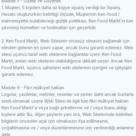
Madde 5 - Gizlilik ve Güvenlik
1. Müşteri, 5 kişiden daha az kişiye sipariş verdiği bir Sipariş
Hesabı oluştururken belirttiği ölçüde, Müşterinin ken-food /
mahremiyette bulabileceği gizlilik politikası, Ken Food Markt'ın tüm
çevrimiçi hizmetleri ve teslimatları için geçerlidir.
2. Ken Food Markt, Web Sitesinin virüssüz olmasını sağlamak için
elinden gelenin en iyisini yapar, ancak bunu garanti edemez.
Web
sitesi üçüncü taraf web sitelerine bağlantılar içerir.
Ken Food
Markt, anılan web sitelerini olabildiğince dikkatli seçer.
Ancak Ken
Food Markt, üçüncü şahısların web sitelerinin içeriğini ve işleyişini
garanti edemez.
Madde 6 - Fikri mülkiyet hakları
Logolar, yazılımlar, metinler, resimler ve sesler dahil ancak bunlarla
sınırlı olmamak üzere Web Sitesi ile ilgili tüm fikri mülkiyet hakları
Ken Food Markt'a veya bağlı şirketlerine ve / veya lisans aldığı
kişilere aittir.
Bu, diğer şeylerin yanı sıra, Web Sitelerinde belirtilen
bilgilerin önceden açık izin olmaksızın ifşa edilmesine,
çoğaltılmasına ve / veya düzenlenmesine izin verilmediği anlamına
gelir.