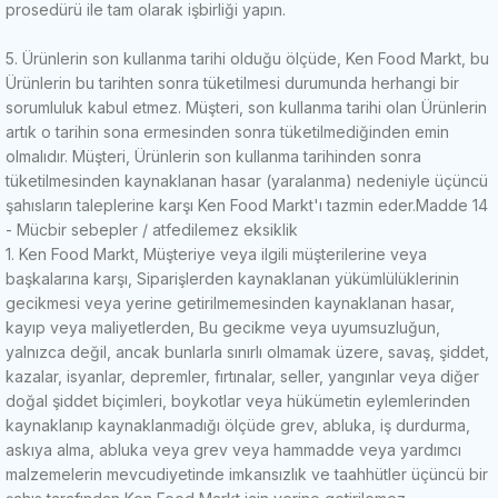
prosedürü ile tam olarak işbirliği yapın.
5. Ürünlerin son kullanma tarihi olduğu ölçüde, Ken Food Markt, bu
Ürünlerin bu tarihten sonra tüketilmesi durumunda herhangi bir
sorumluluk kabul etmez.
Müşteri, son kullanma tarihi olan Ürünlerin
artık o tarihin sona ermesinden sonra tüketilmediğinden emin
olmalıdır.
Müşteri, Ürünlerin son kullanma tarihinden sonra
tüketilmesinden kaynaklanan hasar (yaralanma) nedeniyle üçüncü
şahısların taleplerine karşı Ken Food Markt'ı tazmin eder.
Madde 14
- Mücbir sebepler / atfedilemez eksiklik
1. Ken Food Markt, Müşteriye veya ilgili müşterilerine veya
başkalarına karşı, Siparişlerden kaynaklanan yükümlülüklerinin
gecikmesi veya yerine getirilmemesinden kaynaklanan hasar,
kayıp veya maliyetlerden, Bu gecikme veya uyumsuzluğun,
yalnızca değil, ancak bunlarla sınırlı olmamak üzere, savaş, şiddet,
kazalar, isyanlar, depremler, fırtınalar, seller, yangınlar veya diğer
doğal şiddet biçimleri, boykotlar veya hükümetin eylemlerinden
kaynaklanıp kaynaklanmadığı ölçüde grev, abluka, iş durdurma,
askıya alma, abluka veya grev veya hammadde veya yardımcı
malzemelerin mevcudiyetinde imkansızlık ve taahhütler üçüncü bir