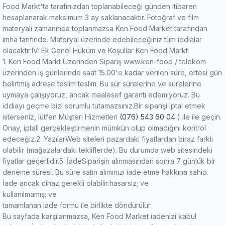
Food Markt'ta tarafınızdan toplanabileceği günden itibaren
hesaplanarak maksimum 3 ay saklanacaktır.
Fotoğraf ve film
materyali zamanında toplanmazsa Ken Food Market tarafından
imha tarifinde.
Materyal üzerinde edebileceğiniz tüm iddialar
olacaktır.
IV: Ek Genel Hüküm ve Koşullar Ken Food Markt
1. Ken Food Markt Üzerinden Sipariş
www.ken-food / telekom
üzerinden iş günlerinde saat 15.00'e kadar verilen süre, ertesi gün
belirtmiş adrese teslim teslim.
Bu sür sürelerine ve sürelerine
uymaya çalışıyoruz, ancak maalesef garanti edemiyoruz.
Bu
iddiayı geçme bizi sorumlu tutamazsınız.
Bir siparişi iptal etmek
isterseniz, lütfen Müşteri Hizmetleri
(076) 543 60 04
) ile ile geçin.
Onay, iptali gerçekleştirmenin mümkün olup olmadığını kontrol
edeceğiz.
2. Yazılar
Web siteleri pazardaki fiyatlardan biraz farklı
olabilir (mağazalardaki tekliflerde).
Bu durumda web sitesindeki
fiyatlar geçerlidir.
5. İade
Siparişin alınmasından sonra 7 günlük bir
deneme süresi.
Bu süre satın alımınızı iade etme hakkına sahip.
İade ancak cihaz gerekli olabilir:
hasarsız;
ve
kullanılmamış;
ve
tamamlanan iade formu ile birlikte döndürülür.
Bu sayfada karşılanmazsa, Ken Food Market iadenizi kabul