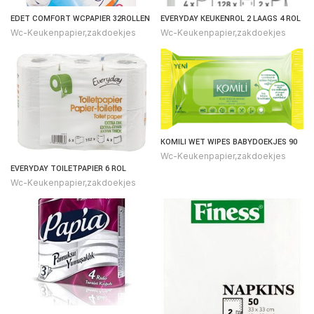
EDET COMFORT WCPAPIER 32ROLLEN
EVERYDAY KEUKENROL 2 LAAGS 4 ROL
Wc-Keukenpapier,zakdoekjes
Wc-Keukenpapier,zakdoekjes
KOMILI WET WIPES BABYDOEKJES 90
Wc-Keukenpapier,zakdoekjes
EVERYDAY TOILETPAPIER 6 ROL
Wc-Keukenpapier,zakdoekjes