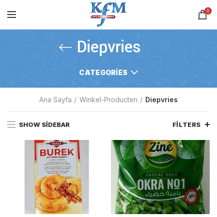
0
Diepvries
CATEGORIES
Ana Sayfa
Winkel-Producten
Diepvries
SHOW SIDEBAR
FILTERS