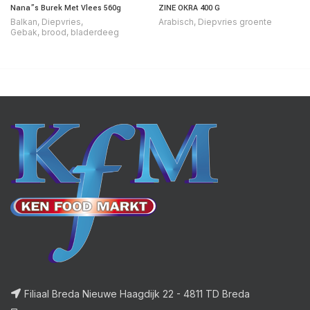
Nana”s Burek Met Vlees 560g
ZINE OKRA 400 G
Balkan
,
Diepvries
,
Arabisch
,
Diepvries groente
Gebak, brood, bladerdeeg
Filiaal Breda Nieuwe Haagdijk 22 - 4811 TD Breda