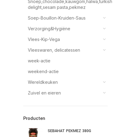
Snoep,chocolade,kauwgom,halwa,turkish
delight,sesam pasta,pekmez
Soep-Bouillon-Kruiden-Saus
Verzorging&Hygiëne
Vlees-Kip-Vega
Vleeswaren, delicatessen
week-actie
weekend-actie
Wereldkeuken
Zuivel en eieren
Producten
SEBAHAT PEKMEZ 380G