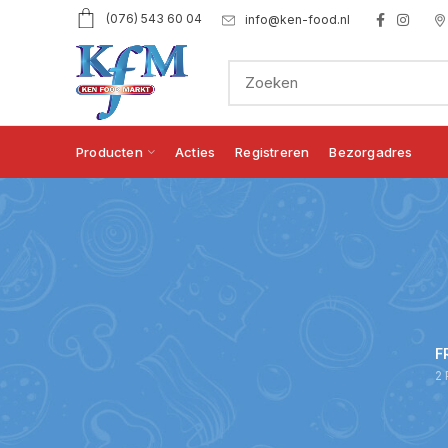
(076) 543 60 04
info@ken-food.nl
Producten
Acties
Registreren
Bezorgadres
F
2