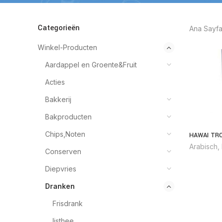
Categorieën
Ana Sayf
Winkel-Producten
Aardappel en Groente&Fruit
Acties
Bakkerij
Bakproducten
Chips,Noten
HAWAI TRO
Arabisch
,
Conserven
Diepvries
Dranken
Frisdrank
Ijsthee