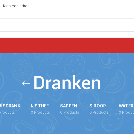
Kies een adres
Dranken
RISDRANK
IJSTHEE
SAPPEN
SIROOP
WATER
Products
0
Products
0
Products
0
Products
0
Produc