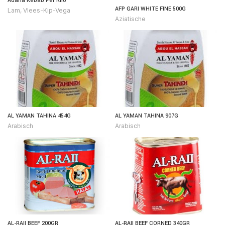
Adana Kebab Per Kilo
AFP GARI WHITE FINE 500G
Lam
,
Vlees-Kip-Vega
Aziatische
AL YAMAN TAHINA 454G
AL YAMAN TAHINA 907G
Arabisch
Arabisch
AL-RAII BEEF 200GR
AL-RAII BEEF CORNED 340GR