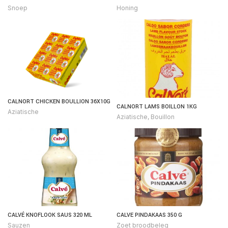
Snoep
Honing
CALNORT CHICKEN BOULLION 36X10G
CALNORT LAMS BOILLON 1KG
Aziatische
Aziatische
,
Bouillon
CALVÉ KNOFLOOK SAUS 320 ML
CALVE PINDAKAAS 350 G
Sauzen
Zoet broodbeleg