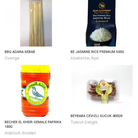
BBQ ADANA KEBAB
BE JASMINE RICE PREMIUM 500G
Overige
Aziatische
,
Rijst
BEYBABA CEVIZLI SUCUK 400GR
BECHER EL KHEIR GEMALE PAPRIKA
Turkish Delight
180G
Arabisch
,
Kruiden