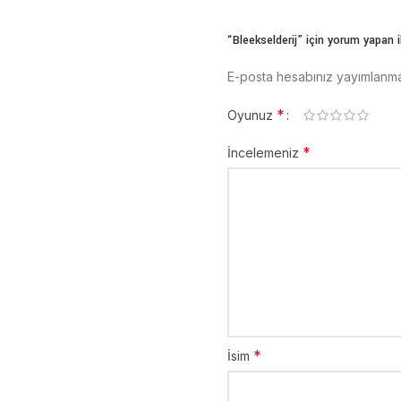
“Bleekselderij” için yorum yapan il
E-posta hesabınız yayımlanm
*
Oyunuz
*
İncelemeniz
*
İsim