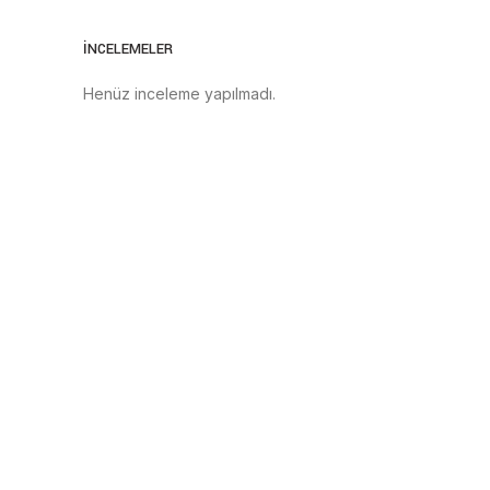
İNCELEMELER
Henüz inceleme yapılmadı.