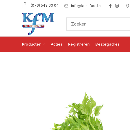
(076) 543 60 04
info@ken-food.nl
Producten
Acties
Registreren
Bezorgadres