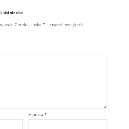
k kişi siz olun
*
ayacak.
Gerekli alanlar
ile işaretlenmişlerdir
*
E-posta