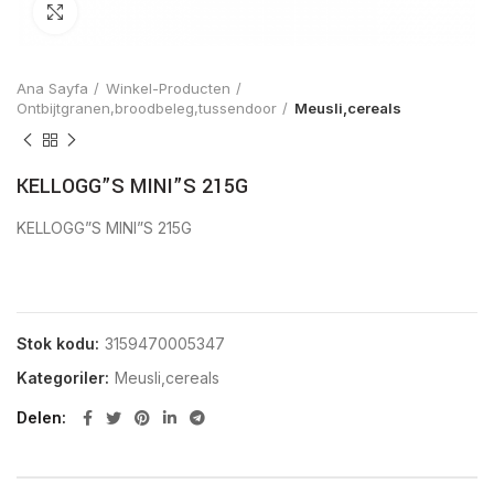
Click to enlarge
Ana Sayfa
Winkel-Producten
Ontbijtgranen,broodbeleg,tussendoor
Meusli,cereals
KELLOGG”S MINI”S 215G
KELLOGG”S MINI”S 215G
Stok kodu:
3159470005347
Kategoriler:
Meusli,cereals
Delen