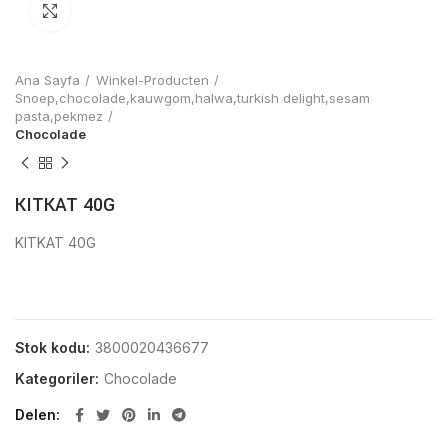
Click to enlarge
Ana Sayfa
Winkel-Producten
Snoep,chocolade,kauwgom,halwa,turkish delight,sesam
pasta,pekmez
Chocolade
KITKAT 40G
KITKAT 40G
Stok kodu:
3800020436677
Kategoriler:
Chocolade
Delen