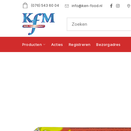
(076) 543 60 04
info@ken-food.nl
Producten
Acties
Registreren
Bezorgadres