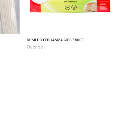
DUMI BOTERHAMZAKJES 150ST
BBQ ADA
Overige
Overige