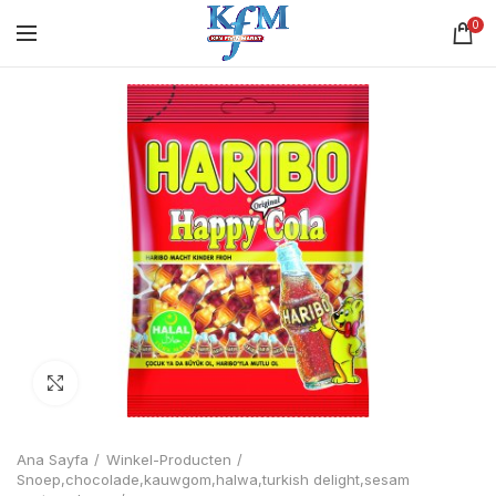
0
Click to enlarge
Ana Sayfa
Winkel-Producten
Snoep,chocolade,kauwgom,halwa,turkish delight,sesam