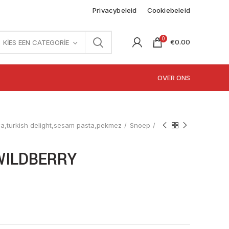
Privacybeleid
Cookiebeleid
0
€
0.00
KIES EEN CATEGORIE
OVER ONS
,turkish delight,sesam pasta,pekmez
Snoep
WILDBERRY