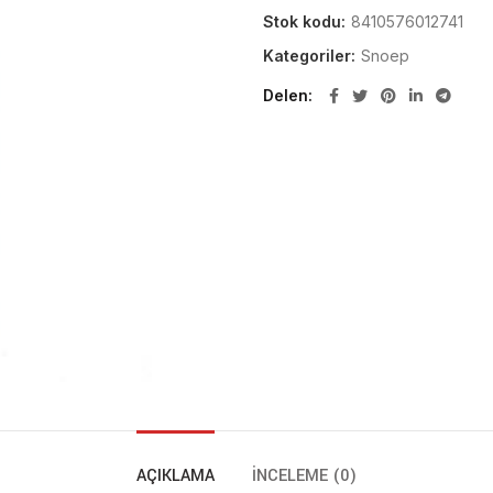
Stok kodu:
8410576012741
Kategoriler:
Snoep
Delen
AÇIKLAMA
İNCELEME (0)