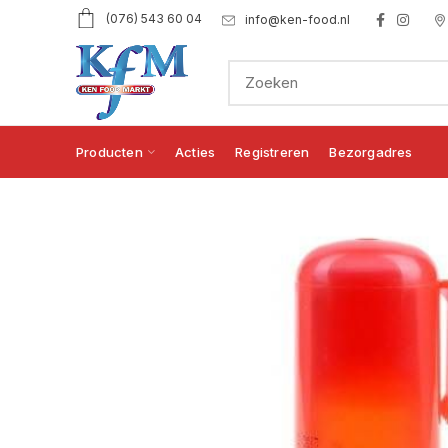
(076) 543 60 04
info@ken-food.nl
Producten
Acties
Registreren
Bezorgadres