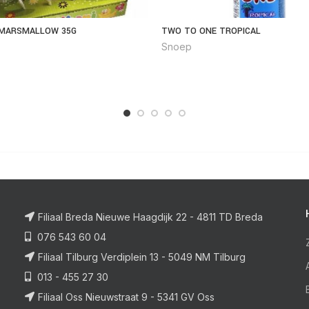
 MARSMALLOW 35G
TWO TO ONE TROPICAL
Snoep
Filiaal Breda Nieuwe Haagdijk 22 - 4811 TD Breda
076 543 60 04
Filiaal Tilburg Verdiplein 13 - 5049 NM Tilburg
013 - 455 27 30
Filiaal Oss Nieuwstraat 9 - 5341 GV Oss