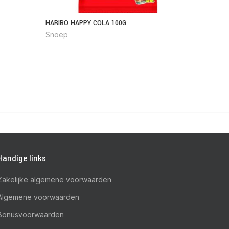
HARIBO HAPPY COLA 100G
FLINTST
Snoep
Snoep
Handige links
Zakelijke algemene voorwaarden
Algemene voorwaarden
Bonusvoorwaarden