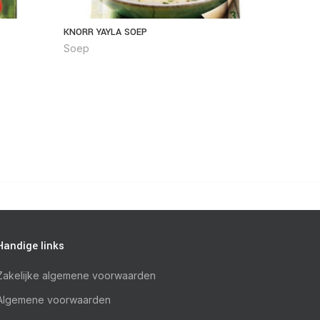
KNORR YAYLA SOEP
INDOMIE
Soep
Soep
Handige links
Zakelijke algemene voorwaarden
Algemene voorwaarden