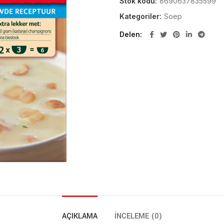
Stok kodu:
8690637835599
Kategoriler:
Soep
Delen
AÇIKLAMA
İNCELEME (0)