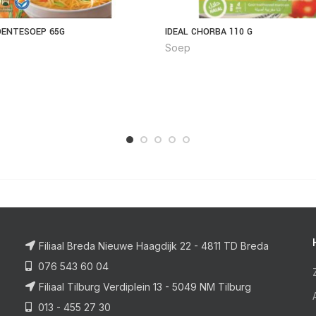
ENTESOEP 65G
IDEAL CHORBA 110 G
Soep
Filiaal Breda Nieuwe Haagdijk 22 - 4811 TD Breda
076 543 60 04
Filiaal Tilburg Verdiplein 13 - 5049 NM Tilburg
013 - 455 27 30