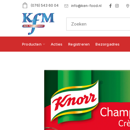
(076) 543 60 04
info@ken-food.nl
Producten
Acties
Registreren
Bezorgadres