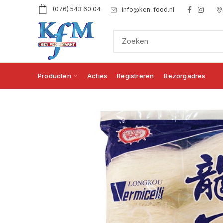
(076) 543 60 04
info@ken-food.nl
Producten
Acties
Registreren
Bezorgadres