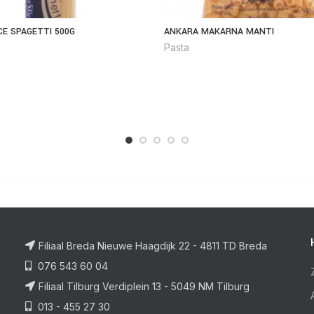
CE SPAGETTI 500G
ANKARA MAKARNA MANTI
Pasta
Filiaal Breda Nieuwe Haagdijk 22 - 4811 TD Breda
076 543 60 04
Filiaal Tilburg Verdiplein 13 - 5049 NM Tilburg
013 - 455 27 30