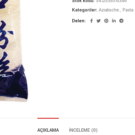
Stok kodu:
5412535015346
Kategoriler:
Aziatische
,
Pasta
Delen
AÇIKLAMA
İNCELEME (0)