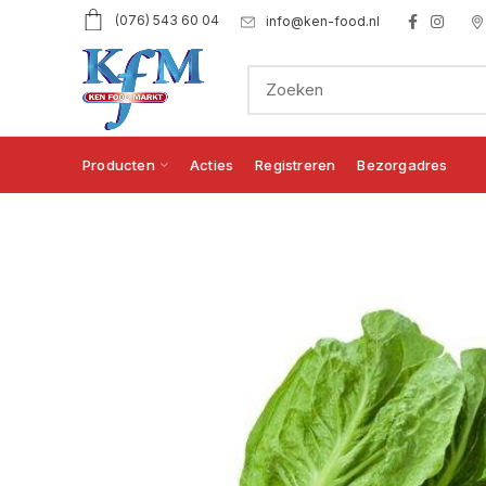
(076) 543 60 04
info@ken-food.nl
Producten
Acties
Registreren
Bezorgadres