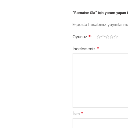
“Romaine Sla” için yorum yapan il
E-posta hesabınız yayımlanm
*
Oyunuz
*
İncelemeniz
*
İsim