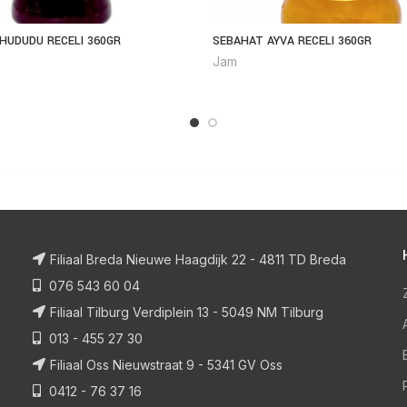
HUDUDU RECELI 360GR
SEBAHAT AYVA RECELI 360GR
Jam
Filiaal Breda Nieuwe Haagdijk 22 - 4811 TD Breda
076 543 60 04
Filiaal Tilburg Verdiplein 13 - 5049 NM Tilburg
013 - 455 27 30
Filiaal Oss Nieuwstraat 9 - 5341 GV Oss
0412 - 76 37 16