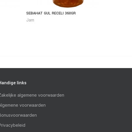
SEBAHAT GUL RECELI 360GR
SEBAHAT 
Jam
Jam
Handige links
Zakelijke algemene voorwaarden
Algemene voorwaarden
Bonusvoorwaarden
Privacybeleid