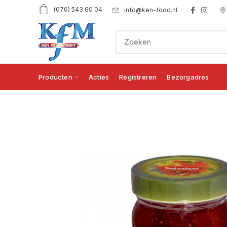
(076) 543 60 04
info@ken-food.nl
Producten
Acties
Registreren
Bezorgadres