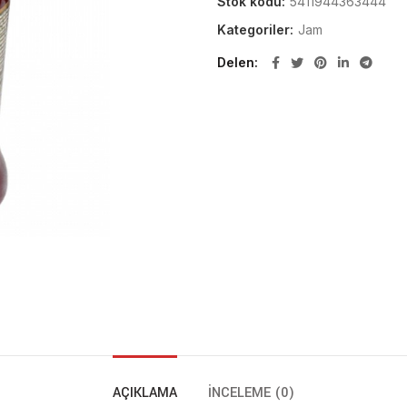
Stok kodu:
5411944363444
Kategoriler:
Jam
Delen
AÇIKLAMA
İNCELEME (0)