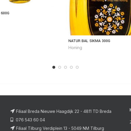
 600G
NATUR BAL SIKMA 300G
Honing
Filiaal Breda Nieuwe Haagdijk 22 - 4811 TD Breda
076 543 60 04
Filiaal Tilburg Verdiplein 13 - 5049 NM Tilburg