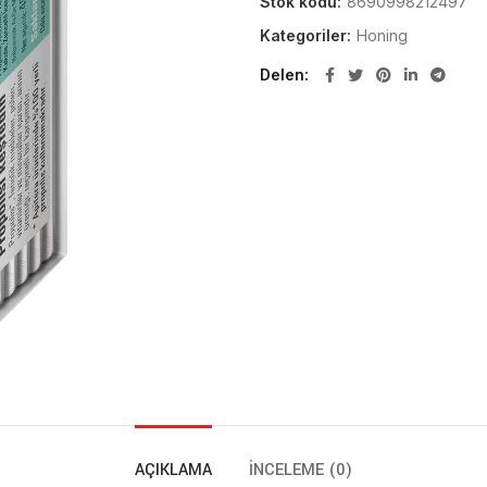
Stok kodu:
8690998212497
Kategoriler:
Honing
Delen
AÇIKLAMA
İNCELEME (0)