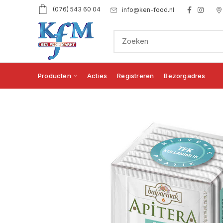
(076) 543 60 04
info@ken-food.nl
Producten
Acties
Registreren
Bezorgadres