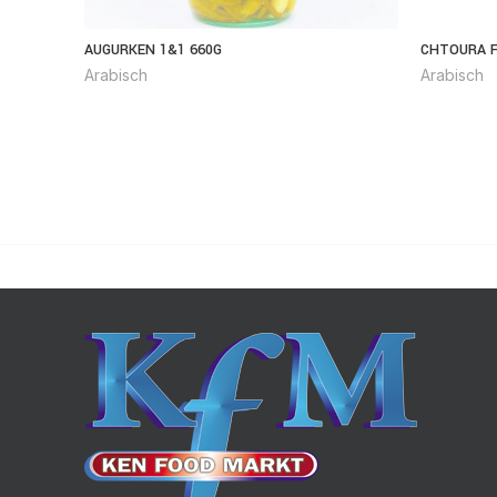
AUGURKEN 1&1 660G
CHTOURA F
Arabisch
Arabisch