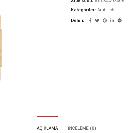
Stok kodu:
6111184002408
Kategoriler:
Arabisch
Delen
AÇIKLAMA
İNCELEME (0)