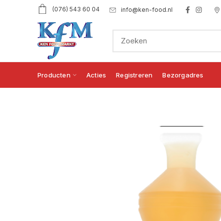
(076) 543 60 04
info@ken-food.nl
Producten
Acties
Registreren
Bezorgadres