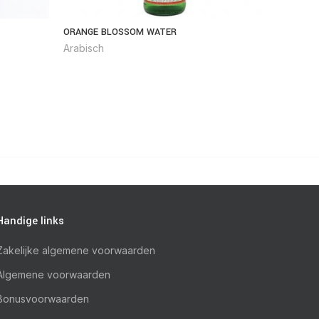
ORANGE BLOSSOM WATER
NC POTT
Arabisch
Arabisc
Handige links
Zakelijke algemene voorwaarden
Algemene voorwaarden
Bonusvoorwaarden