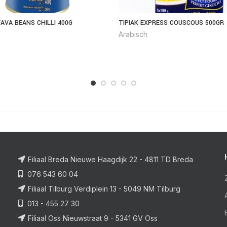
AVA BEANS CHILLI 400G
TIPIAK EXPRESS COUSCOUS 500GR
Arabisch
Filiaal Breda Nieuwe Haagdijk 22 - 4811 TD Breda
076 543 60 04
Filiaal Tilburg Verdiplein 13 - 5049 NM Tilburg
013 - 455 27 30
Filiaal Oss Nieuwstraat 9 - 5341 GV Oss