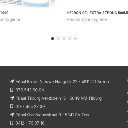
 100G
HEGRON GEL EXTRA STRONG 500M
jke hygiëne
Persoonlijke hygiëne
Filiaal Breda Nieuwe Haagdijk 22 - 4811 TD Breda
076 543 60 04
Filiaal Tilburg Verdiplein 13 - 5049 NM Tilburg
013 - 455 27 30
Filiaal Oss Nieuwstraat 9 - 5341 GV Oss
0412 - 76 37 16