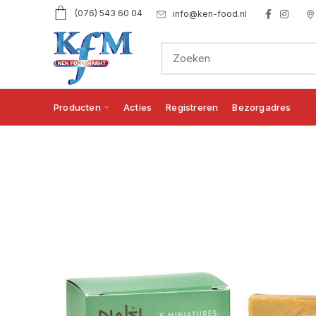
(076) 543 60 04
info@ken-food.nl
Producten
Acties
Registreren
Bezorgadres