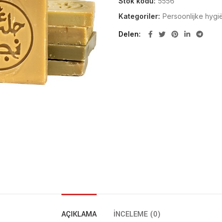
Stok kodu:
5556
Kategoriler:
Persoonlijke hygi
Delen
AÇIKLAMA
İNCELEME (0)