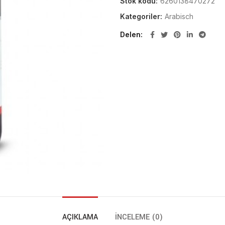
Stok kodu:
6260138470272
Kategoriler:
Arabisch
Delen
AÇIKLAMA
İNCELEME (0)