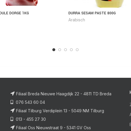
OULE DORGE 1KG
DURRA SESAM PASTE 800G
Arabisch
Filiaal Breda Nieuwe Haagdijk 22 - 4811 TD Breda
076 543 60 04
Filiaal Tilburg Verdiplein 13 - 5049 NM Tilburg
013 - 455 27 30
Filiaal Oss Nieuwstraat 9 - 5341 GV Oss