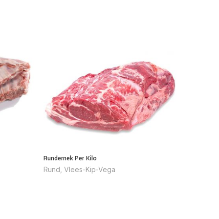
Rundernek Per Kilo
Runderrib
Rund
,
Vlees-Kip-Vega
Rund
,
V