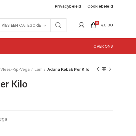
Privacybeleid
Cookiebeleid
0
€
0.00
KIES EEN CATEGORIE
OVER ONS
Vlees-Kip-Vega
Lam
Adana Kebab Per Kilo
er Kilo
Vega