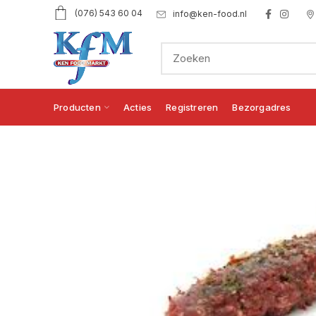
(076) 543 60 04
info@ken-food.nl
Producten
Acties
Registreren
Bezorgadres