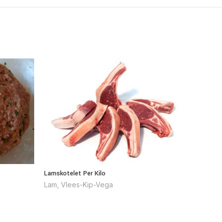
Lamskotelet Per Kilo
Lamsnek 
Lam
,
Vlees-Kip-Vega
Lam
,
Vl