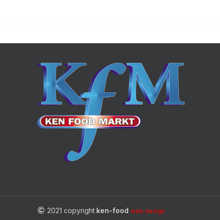
2021 copyright
ken-food
web design