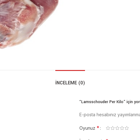
İNCELEME (0)
“Lamsschouder Per Kilo” için yoru
E-posta hesabınız yayımlanm
*
Oyunuz