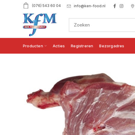
(076) 543 60 04
info@ken-food.nl
Producten
Acties
Registreren
Bezorgadres