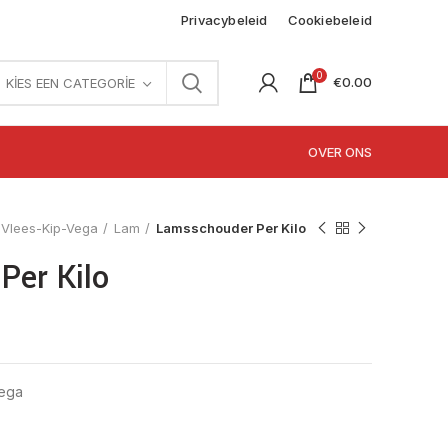
Privacybeleid
Cookiebeleid
0
€
0.00
KIES EEN CATEGORIE
OVER ONS
Vlees-Kip-Vega
Lam
Lamsschouder Per Kilo
Per Kilo
Vega