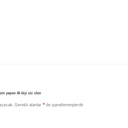
m yapan ilk kişi siz olun
*
ayacak.
Gerekli alanlar
ile işaretlenmişlerdir