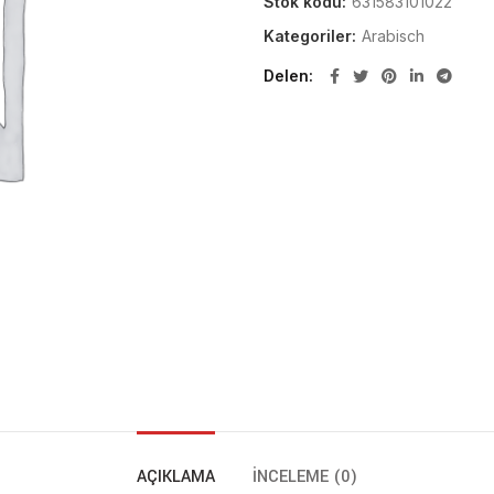
Stok kodu:
631583101022
Kategoriler:
Arabisch
Delen
AÇIKLAMA
İNCELEME (0)