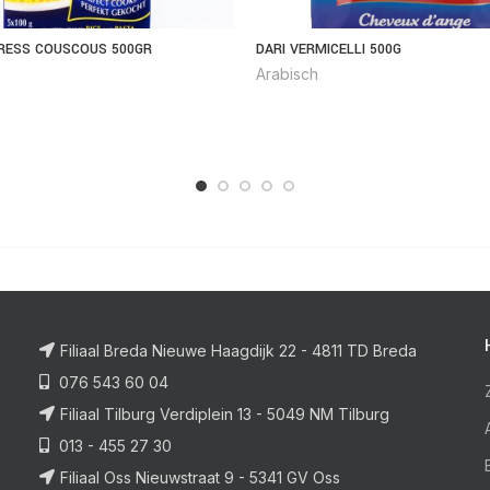
PRESS COUSCOUS 500GR
DARI VERMICELLI 500G
Arabisch
Filiaal Breda Nieuwe Haagdijk 22 - 4811 TD Breda
076 543 60 04
Filiaal Tilburg Verdiplein 13 - 5049 NM Tilburg
013 - 455 27 30
Filiaal Oss Nieuwstraat 9 - 5341 GV Oss