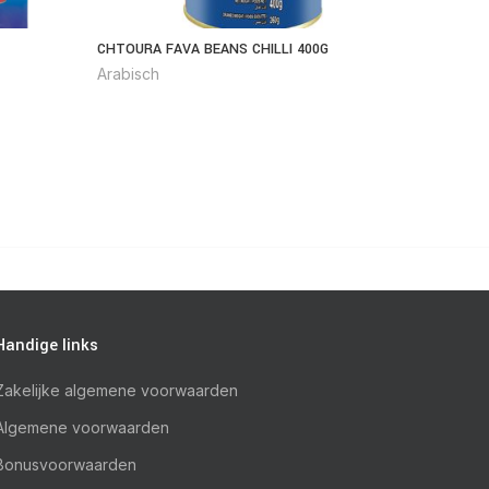
CHTOURA FAVA BEANS CHILLI 400G
LAAROUS
Arabisch
Arabisc
Handige links
Zakelijke algemene voorwaarden
Algemene voorwaarden
Bonusvoorwaarden