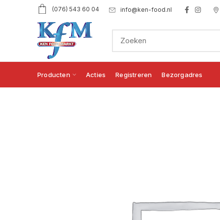
(076) 543 60 04
info@ken-food.nl
Producten
Acties
Registreren
Bezorgadres