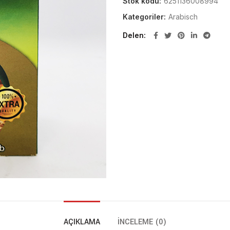
Stok kodu:
6251136008994
Kategoriler:
Arabisch
Delen
AÇIKLAMA
İNCELEME (0)