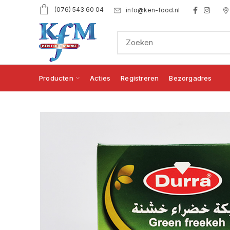
(076) 543 60 04
info@ken-food.nl
Producten
Acties
Registreren
Bezorgadres