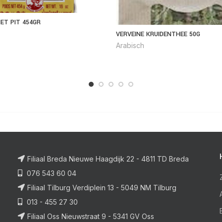
ET PIT 454GR
VERVEINE KRUIDENTHEE 50G
Arabisch
Filiaal Breda Nieuwe Haagdijk 22 - 4811 TD Breda
076 543 60 04
Filiaal Tilburg Verdiplein 13 - 5049 NM Tilburg
013 - 455 27 30
Filiaal Oss Nieuwstraat 9 - 5341 GV Oss