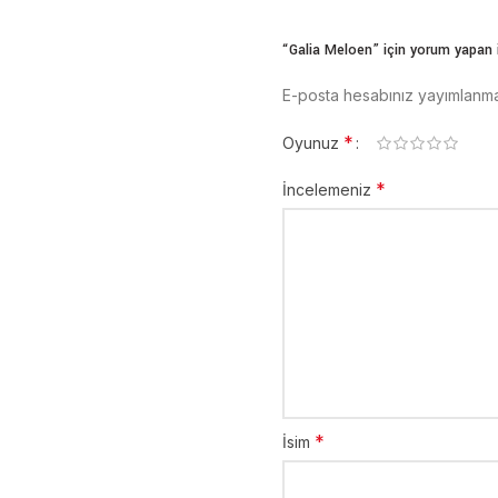
“Galia Meloen” için yorum yapan il
E-posta hesabınız yayımlanm
*
Oyunuz
*
İncelemeniz
*
İsim