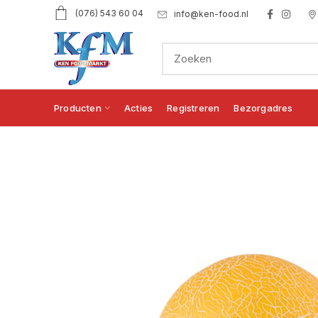
(076) 543 60 04
info@ken-food.nl
Producten
Acties
Registreren
Bezorgadres