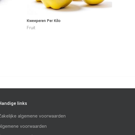
Kweeperen Per Kilo
Bakbanaan
Fruit
Fruit
Handige links
Zakelijke algemene voorwaarden
Algemene voorwaarden