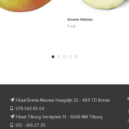
Groene Meloen
Fruit
Filiaal Breda Nieuwe Haagdijk 22 - 4811 TD Breda
076 543 60 04
Filiaal Tilburg Verdiplein 13 - 5049 NM Tilburg
013 - 455 27 30