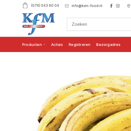
(076) 543 60 04
info@ken-food.nl
Producten
Acties
Registreren
Bezorgadres