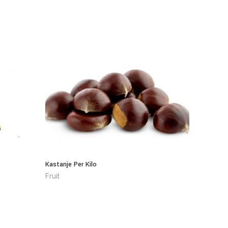
Kastanje Per Kilo
Mandarijn
Fruit
Fruit