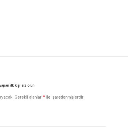
apan ilk kişi siz olun
*
ayacak.
Gerekli alanlar
ile işaretlenmişlerdir