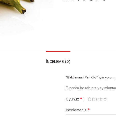
İNCELEME (0)
“Bakbanaan Per Kilo” için yorum y
E-posta hesabınız yayımlanm
*
Oyunuz
*
İncelemeniz