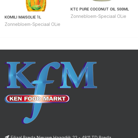
KTC PURE COCONUT OIL 500ML
Zonnebloem-Speciaal OLie
KOMILI MAISOLIE 1L
Zonnebloem-Speciaal OLie
Filiaal Breda Nieuwe Haagdijk 22 - 4811 TD Breda