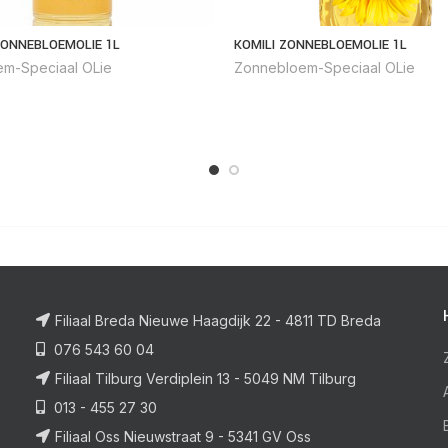
ONNEBLOEMOLIE 1L
KOMILI ZONNEBLOEMOLIE 1L
m-Speciaal OLie
Zonnebloem-Speciaal OLie
Filiaal Breda Nieuwe Haagdijk 22 - 4811 TD Breda
076 543 60 04
Filiaal Tilburg Verdiplein 13 - 5049 NM Tilburg
013 - 455 27 30
Filiaal Oss Nieuwstraat 9 - 5341 GV Oss