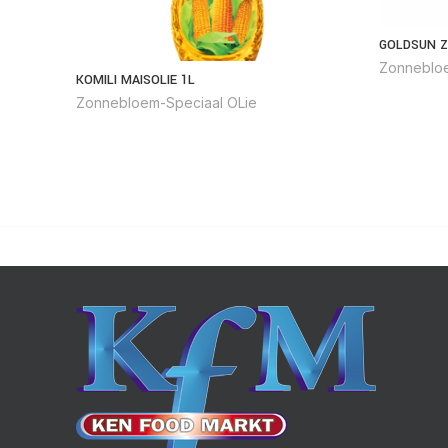
GOLDSUN Z
Zonnebloe
KOMILI MAISOLIE 1L
Zonnebloem-Speciaal OLie