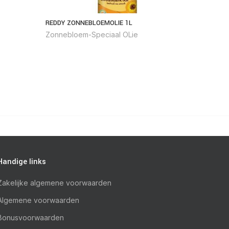
REDDY ZONNEBLOEMOLIE 1L
RASITOG
Zonnebloem-Speciaal OLie
Zonnebl
Handige links
Zakelijke algemene voorwaarden
Algemene voorwaarden
Bonusvoorwaarden