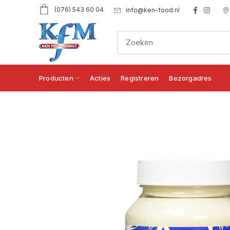
(076) 543 60 04
info@ken-food.nl
Producten
Acties
Registreren
Bezorgadres