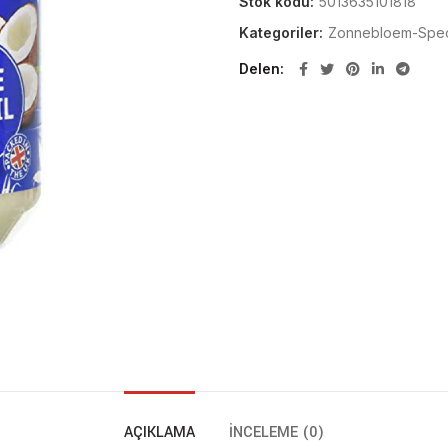
Stok kodu:
5013635101818
Kategoriler:
Zonnebloem-Spec
Delen
AÇIKLAMA
İNCELEME (0)