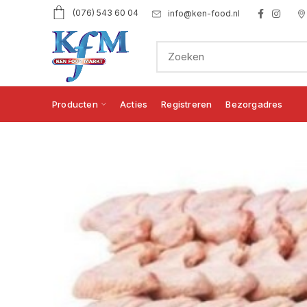
(076) 543 60 04
info@ken-food.nl
Producten
Acties
Registreren
Bezorgadres