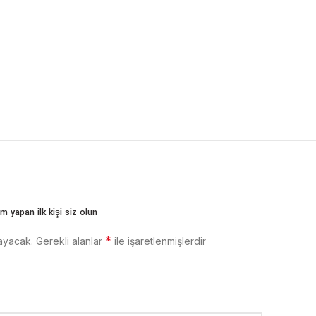
m yapan ilk kişi siz olun
*
ayacak.
Gerekli alanlar
ile işaretlenmişlerdir