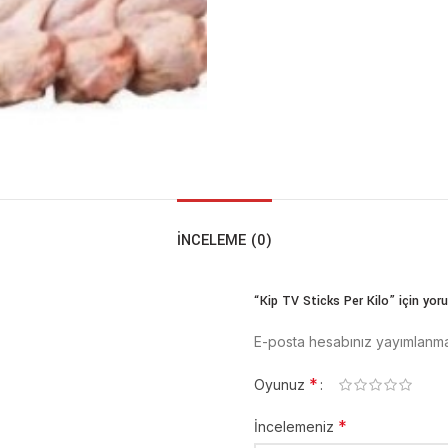
İNCELEME (0)
“Kip TV Sticks Per Kilo” için yoru
E-posta hesabınız yayımlanm
*
Oyunuz
*
İncelemeniz