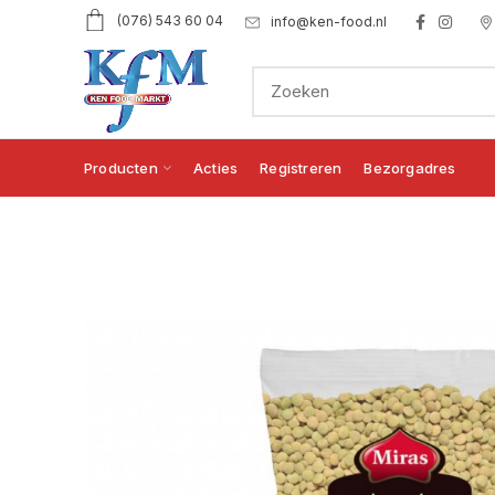
(076) 543 60 04
info@ken-food.nl
Producten
Acties
Registreren
Bezorgadres