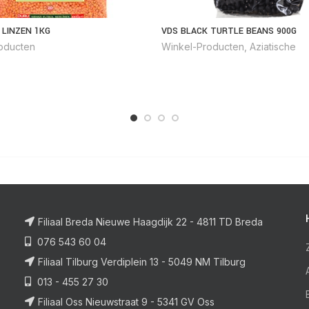
 LINZEN 1KG
VDS BLACK TURTLE BEANS 900G
oducten
Winkel-Producten
,
Aziatische
Filiaal Breda Nieuwe Haagdijk 22 - 4811 TD Breda
076 543 60 04
Filiaal Tilburg Verdiplein 13 - 5049 NM Tilburg
013 - 455 27 30
Filiaal Oss Nieuwstraat 9 - 5341 GV Oss