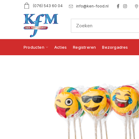
(076) 543 60 04
info@ken-food.nl
Producten
Acties
Registreren
Bezorgadres