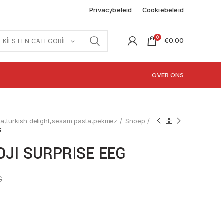
Privacybeleid
Cookiebeleid
0
€
0.00
KIES EEN CATEGORIE
OVER ONS
,turkish delight,sesam pasta,pekmez
Snoep
G
OJI SURPRISE EEG
G