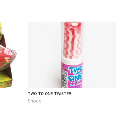
TWO TO ONE TWISTER
HARIBO 
Snoep
Snoep