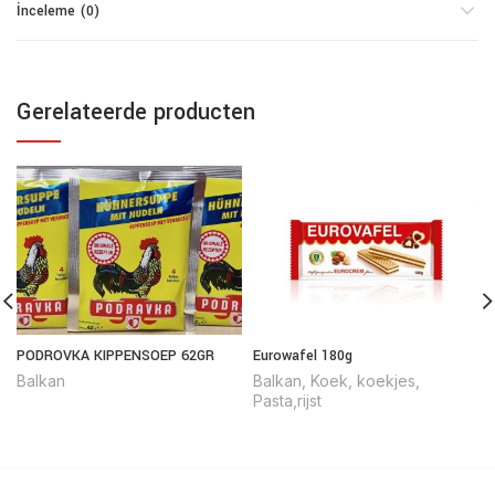
İnceleme (0)
Gerelateerde producten
PODROVKA KIPPENSOEP 62GR
Eurowafel 180g
Balkan
Balkan
,
Koek
,
koekjes
,
Pasta,rijst