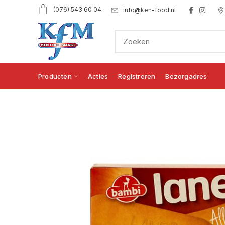
(076) 543 60 04
info@ken-food.nl
Producten
Acties
Registreren
Bezorgadres