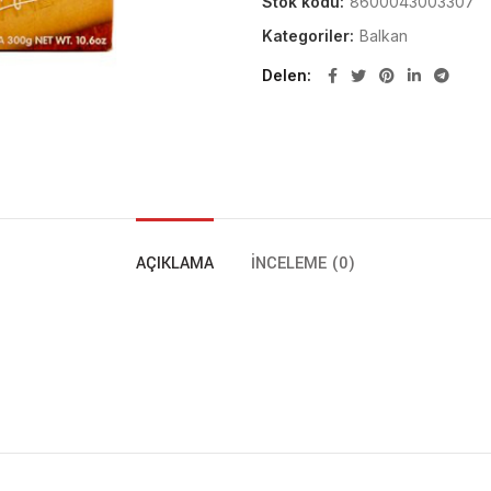
Stok kodu:
8600043003307
Kategoriler:
Balkan
Delen
AÇIKLAMA
İNCELEME (0)