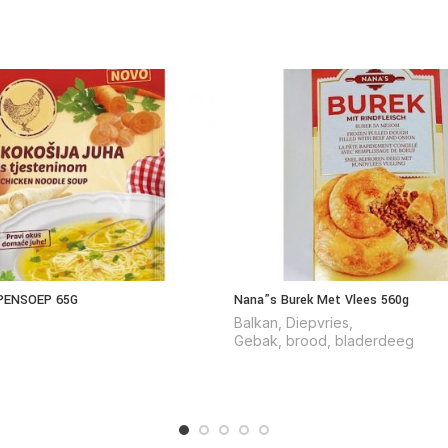
PPENSOEP 65G
Nana”s Burek Met Vlees 560g
Balkan
,
Diepvries
,
Gebak, brood, bladerdeeg