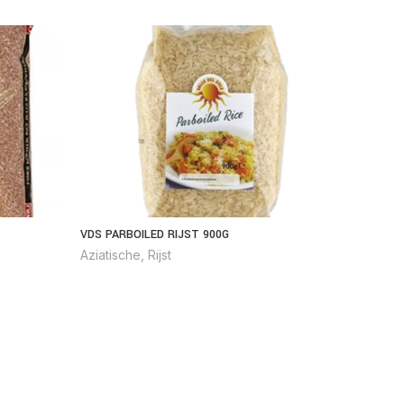
VDS PARBOILED RIJST 900G
UNIRICE 
Aziatische
,
Rijst
Aziatisc