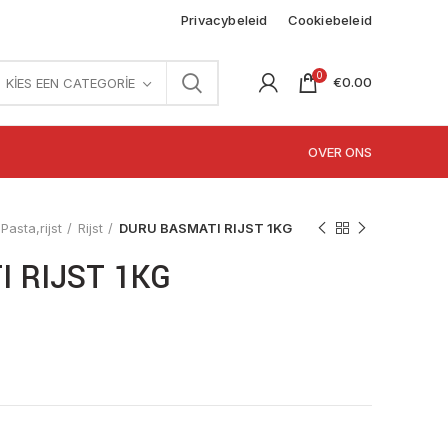
Privacybeleid
Cookiebeleid
0
€
0.00
KIES EEN CATEGORIE
OVER ONS
Pasta,rijst
Rijst
DURU BASMATI RIJST 1KG
 RIJST 1KG