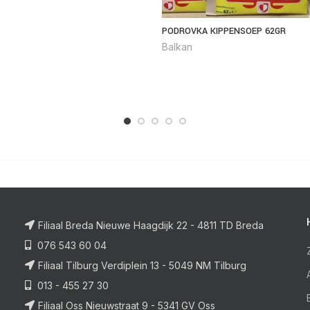
PODROVKA KIPPENSOEP 62GR
Balkan
Filiaal Breda Nieuwe Haagdijk 22 - 4811 TD Breda
076 543 60 04
Filiaal Tilburg Verdiplein 13 - 5049 NM Tilburg
013 - 455 27 30
Filiaal Oss Nieuwstraat 9 - 5341 GV Oss