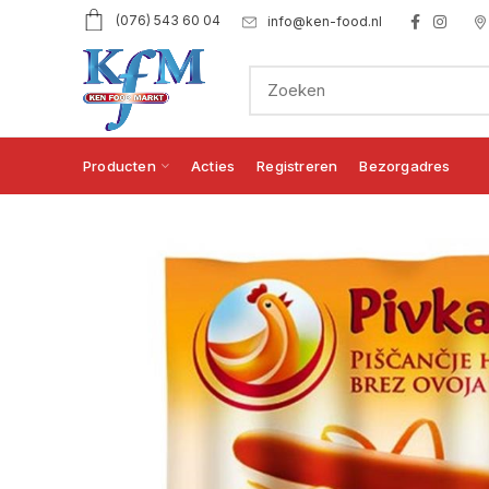
(076) 543 60 04
info@ken-food.nl
Producten
Acties
Registreren
Bezorgadres