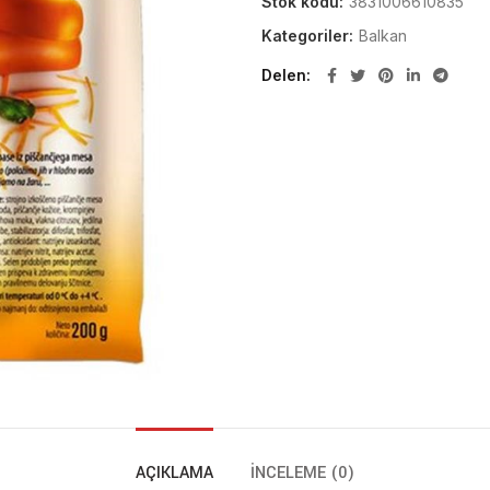
Stok kodu:
3831006610835
Kategoriler:
Balkan
Delen
AÇIKLAMA
İNCELEME (0)